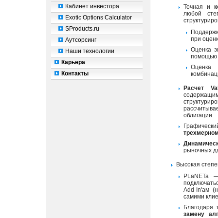
Кабинет инвестора
Точная и
к
любой сте
Exotic Options Calculator
структуриро
SProducts.ru
Поддерж
при оценк
Аутсорсинг
Оценка э
Наши технологии
помощью 
Карьера
Оценк
Контакты
комбинац
Расчет VaR
содержащ
структури
рассчитывае
облигации.
Графическ
трехмерном
Динамическ
рыночных да
Высокая степ
PLaNETa 
подключать
Add-In'ам (
самими кли
Благодаря 
замену ал