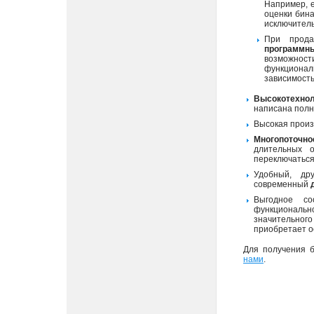
Например, е
оценки бин
исключитель
При прод
программн
возможност
функционал
зависимость
Высокотехнол
написана полн
Высокая произ
Многопоточно
длительных 
переключаться
Удобный, дру
современный
Выгодное с
функциональн
значительного
приобретает о
Для получения 
нами
.