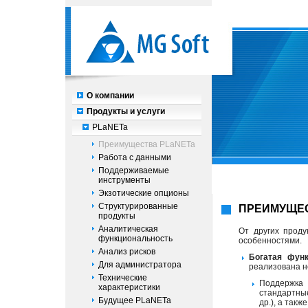
О компании
Продукты и услуги
PLaNETa
Преимущества PLaNETa
Работа с данными
Поддерживаемые
инструменты
Экзотические опционы
Структурированные
ПРЕИМУЩЕС
продукты
Аналитическая
От других прод
функциональность
особенностями.
Анализ рисков
Богатая функ
Для администратора
реализована н
Технические
Поддержка
характеристики
стандартн
Будущее PLaNETa
др.), а такж