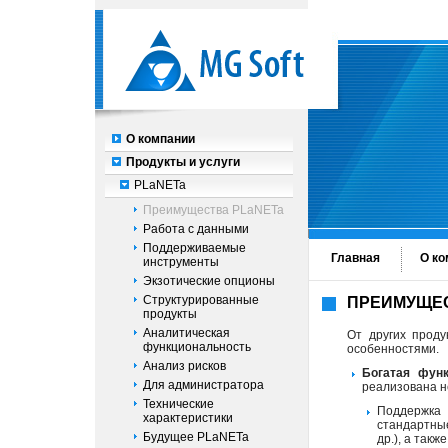
О компании
Продукты и услуги
PLaNETa
Преимущества PLaNETa
Работа с данными
Поддерживаемые
Главная
О ко
инструменты
Экзотические опционы
Структурированные
ПРЕИМУЩЕС
продукты
Аналитическая
От других прод
функциональность
особенностями.
Анализ рисков
Богатая функ
Для администратора
реализована н
Технические
Поддержка
характеристики
стандартн
Будущее PLaNETa
др.), а такж