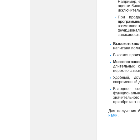
Например, е
оценки бин
исключитель
При прод
программн
возможност
функционал
зависимость
Высокотехнол
написана полн
Высокая произ
Многопоточно
длительных 
переключаться
Удобный, дру
современный
Выгодное с
функциональн
значительного
приобретает о
Для получения 
нами
.