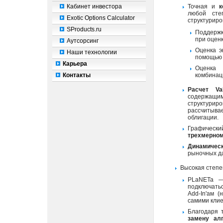
Кабинет инвестора
Точная и
к
любой сте
Exotic Options Calculator
структуриро
SProducts.ru
Поддерж
при оценк
Аутсорсинг
Оценка э
Наши технологии
помощью 
Карьера
Оценк
Контакты
комбинац
Расчет VaR
содержащ
структури
рассчитывае
облигации.
Графическ
трехмерном
Динамическ
рыночных да
Высокая степ
PLaNETa 
подключать
Add-In'ам (
самими кли
Благодаря 
замену ал