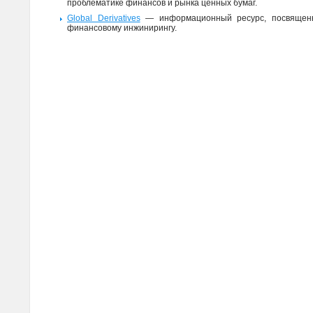
проблематике финансов и рынка ценных бумаг.
Global Derivatives
— информационный ресурс, посвящен
финансовому инжинирингу.