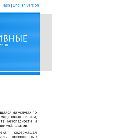
 Flash
|
English version
щаяся на услугах по
рмационных систем,
ств безопасности и
нии web-сайтов.
ка, содержащая
иалы, посвященные