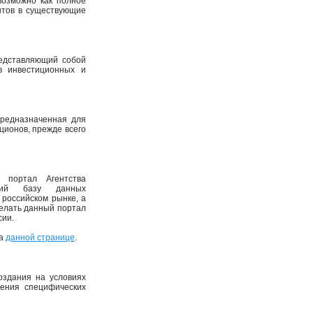
озможно как полное
нтов в существующие
едставляющий собой
в инвестиционных и
редназначенная для
пционов, прежде всего
портал Агентства
щий базу данных
 российском рынке, а
елать данный портал
сии.
на
данной странице
.
оздания на условиях
ения специфических