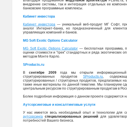
Благодаря продуманной
модульной архитектуре
PLaNETa, в
внедрение системы, так и интеграция отдельных ее компоне
банковские программные комплексы.
Кабинет инвестора
Кабинет инвестора
— уникальный веб-продукт МГ Софт, пр
аналог Интернет-банка, но предназначенный для клиенто
управляющих компаний и банков.
MG Soft Exotic Options Calculator
MG Soft Exotic Options Calculator
— бесплатная программа, п
оценки стоимости и "грек" стандартных и ряда экзотических о
методом Монте Карло.
SProducts.ru
В
сентябре 2009
года мы открыли информационный 
структурированных продуктов
SProducts.ru
, содержа
структурированных / структурных продуктов, предлагаемых на
также иные материалы по данной тематике. Мы планируем сд
центральным ресурсом по структурированным продуктам в Рос
Более подробная информация о данном проекте содержится 
Аутсорсинговые и консалтинговые услуги
У нас имеется весь необходимый опыт и технологии для с
аутсорсинга
специализированных решений
для удовлетвор
потребностей Вашего бизнеса.