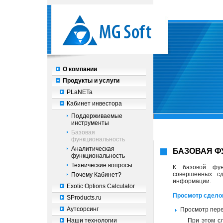
О компании
Продукты и услуги
PLaNETa
Кабинет инвестора
Поддерживаемые
инструменты
Базовая
функциональность
Аналитическая
БАЗОВАЯ 
функциональность
Технические вопросы
К базовой фун
совершенных сд
Почему Кабинет?
информации.
Exotic Options Calculator
Просмотр сделок
SProducts.ru
Аутсорсинг
Просмотр пер
Наши технологии
При этом сл