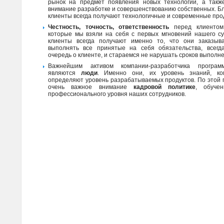
рынок на предмет появления новых технологий, а так
внимание разработке и совершенствованию собственных. Б
клиенты всегда получают технологичные и современные про
Честность, точность, ответственность
перед клиентом
которые мы взяли на себя с первых мгновений нашего с
клиенты всегда получают именно то, что они заказыв
выполнять все принятые на себя обязательства, всег
очередь о клиенте, и стараемся не нарушать сроков выполне
Важнейшим активом компании-разработчика програм
являются
люди
. Именно они, их уровень знаний, к
определяют уровень разрабатываемых продуктов. По этой
очень важное внимание
кадровой политике
, обуче
профессионального уровня наших сотрудников.