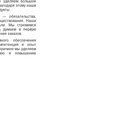
же уделяем большое
лагодаря этому наши
дукты.
 — обязательства,
уществования. Наши
али. Мы стремимся
да думаем в первую
ния заказов.
много обеспечения
омпетенция и опыт
 причине мы уделяем
нию и повышению