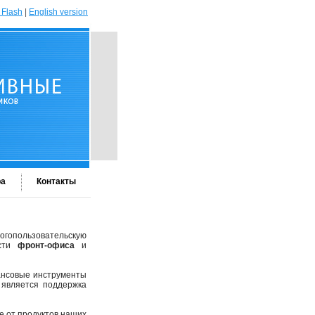
 Flash
|
English version
ра
Контакты
огопользовательскую
ости
фронт-офиса
и
ансовые инструменты
 является поддержка
е от продуктов наших