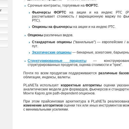
Срочные контракты, торгуемые на
ФОРТС
.
r
Фьючерсы ФОРТС
на акции и на индекс РТС (PL
рассчитывает стоимость / вариационную маржу по фь
РТС).
Опционы на фьючерсы
на акции и на индекс РТС.
Опционы
различных видов.
Стандартные опционы
("ванильные") — европейские / а
пут.
Экзотические опционы
— бинарные, азиатские, барьерные
Структурированные продукты
— конструировани
структурированных продуктов, оценка стоимости и "грек".
Почти по всем продуктам поддерживаются
различные базо
облигации, индексы, валюты.
PLaNETa использует
корректные алгоритмы
оценки указан
аналитические модели для форвардов, фьючерсов и стандартн
Монте Карло для path-dependent опционов.
При этом прайсинговая архитектура в PLaNETa реализована
изменение алгоритмов
оценки тех или иных инструментов мо
с минимальными усилиями.