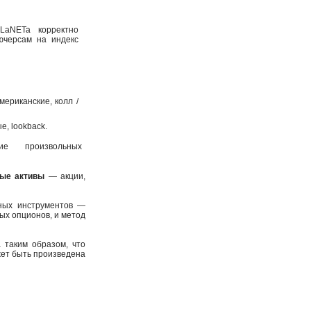
aNETa корректно
ючерсам на индекс
мериканские, колл /
, lookback.
е произвольных
вые активы
— акции,
ных инструментов —
ых опционов, и метод
 таким образом, что
жет быть произведена