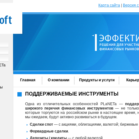
Карта сайта
|
Версия с
ETa
Главная
О компании
Продукты и услуги
Карье
ны
ПОДДЕРЖИВАЕМЫЕ ИНСТРУМЕНТЫ
Одна из отличительных особенностей PLaNETa —
поддер
широкого перечня финансовых инструментов
— не только 
которые торгуются на российском рынке в настоящее время, но
мы ожидаем, будут активно развиваться в будущем.
Сделки спот
— с акциями, облигациями, валютой; биржевые
Форвардные сделки
.
Депозиты / кредиты
— с любой валютой.