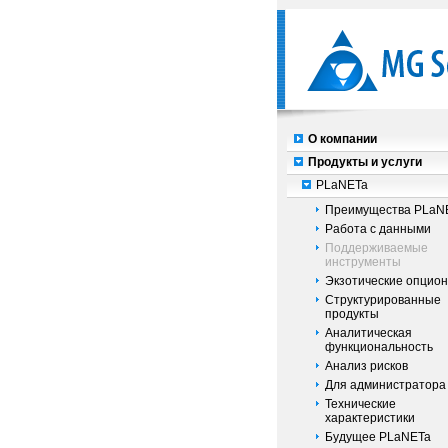
О компании
Продукты и услуги
PLaNETa
Преимущества PLaN
Работа с данными
Поддерживаемые
инструменты
Экзотические опцио
Структурированные
продукты
Аналитическая
функциональность
Анализ рисков
Для администратора
Технические
характеристики
Будущее PLaNETa