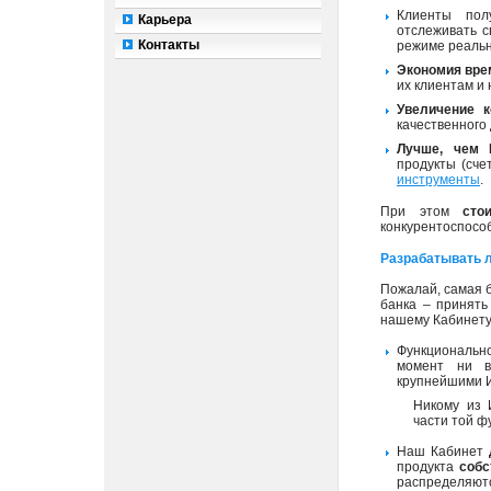
Клиенты по
Карьера
отслеживать с
Контакты
режиме реальн
Экономия вре
их клиентам и
Увеличение к
качественного
Лучше, чем И
продукты (сче
инструменты
.
При этом
сто
конкурентоспосо
Разрабатывать 
Пожалай, самая
банка – принять
нашему Кабинету.
Функционально
момент ни в
крупнейшими И
Никому из 
части той ф
Наш Кабинет
продукта
соб
распределяютс