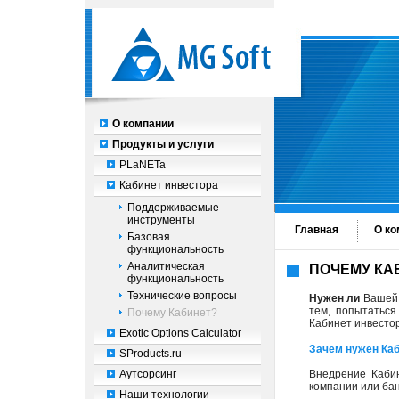
О компании
Продукты и услуги
PLaNETa
Кабинет инвестора
Поддерживаемые
инструменты
Главная
О ко
Базовая
функциональность
Аналитическая
ПОЧЕМУ КА
функциональность
Технические вопросы
Нужен ли
Вашей 
тем, попытатьс
Почему Кабинет?
Кабинет инвесто
Exotic Options Calculator
Зачем нужен Каб
SProducts.ru
Аутсорсинг
Внедрение Каби
компании или бан
Наши технологии